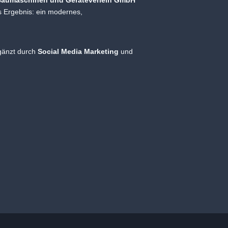
Baumaschinen und Geräteverleih GmbH
as Ergebnis: ein modernes,
rgänzt durch
Social Media Marketing
und