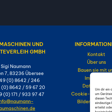
MASCHINEN UND
INFORMATION
TEVERLEIH GMBH
Kontakt
Über uns
Sigi Naumann
Bauen sie mit u
n 7, 83236 Übersee
Impressum
+49 (0) 8642 / 246
Datenschutz
 (0) 8642 / 59 67 20
Um dir ein 
Cookie-Richtlinie
9 (0) 171 / 933 97 47
um Gerätei
diesen Tech
info@naumann-
Bilder und Vide
eindeutige 
aumaschinen.de
erteilst od
beeinträcht