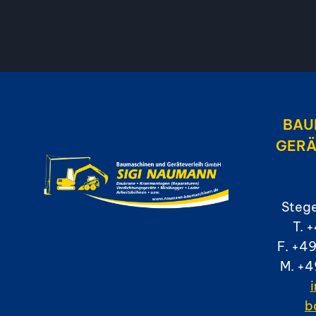
BAU
GERÄ
Stege
T. 
F. +49
M. +4
b