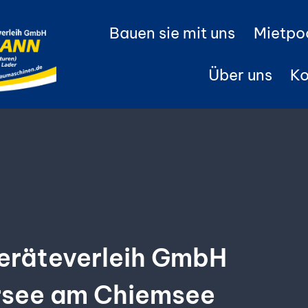
Bauen sie mit uns
Mietpo
Über uns
Ko
eräteverleih GmbH
rsee am Chiemsee