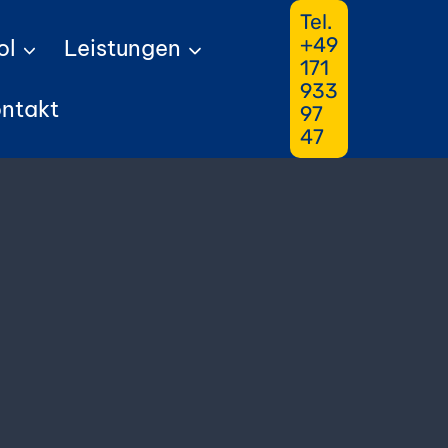
Tel.
+49
ol
Leistungen
171
933
ntakt
97
47