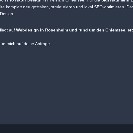
 von
Pro Natur Design
in Prien am Chiemsee. Für die
Sigi Naumann 
site komplett neu gestalten, strukturieren und lokal SEO-optimieren. D
 Design.
liegt auf
Webdesign in Rosenheim und rund um den Chiemsee
, e
reue mich auf deine Anfrage.