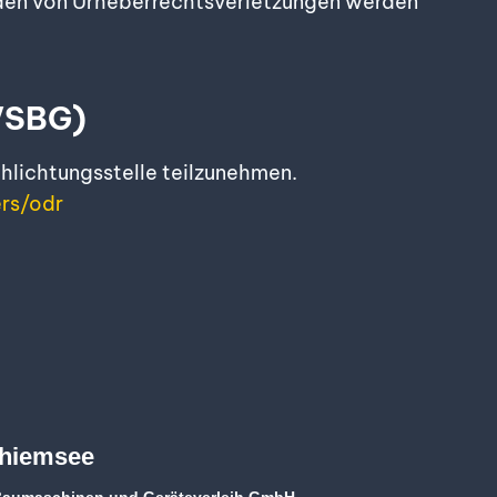
rden von Urheberrechtsverletzungen werden
(VSBG)
chlichtungsstelle teilzunehmen.
rs/odr
Chiemsee